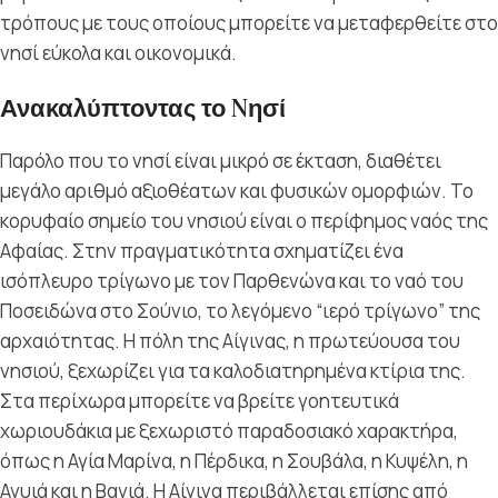
τρόπους με τους οποίους μπορείτε να μεταφερθείτε στο
νησί εύκολα και οικονομικά.
Ανακαλύπτοντας το Nησί
Παρόλο που το νησί είναι μικρό σε έκταση, διαθέτει
μεγάλο αριθμό αξιοθέατων και φυσικών ομορφιών. Το
κορυφαίο σημείο του νησιού είναι ο περίφημος ναός της
Αφαίας. Στην πραγματικότητα σχηματίζει ένα
ισόπλευρο τρίγωνο με τον Παρθενώνα και το ναό του
Ποσειδώνα στο Σούνιο, το λεγόμενο “ιερό τρίγωνο” της
αρχαιότητας. Η πόλη της Αίγινας, η πρωτεύουσα του
νησιού, ξεχωρίζει για τα καλοδιατηρημένα κτίρια της.
Στα περίχωρα μπορείτε να βρείτε γοητευτικά
χωριουδάκια με ξεχωριστό παραδοσιακό χαρακτήρα,
όπως η Αγία Μαρίνα, η Πέρδικα, η Σουβάλα, η Κυψέλη, η
Αγυιά και η Βαγιά. Η Αίγινα περιβάλλεται επίσης από