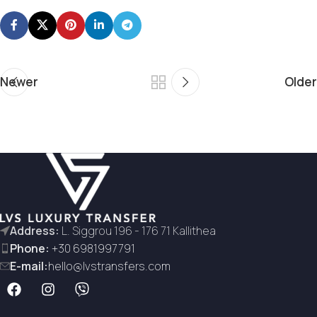
Newer
Older
Address:
L. Siggrou 196 - 176 71 Kallithea
Phone:
+30 6981997791
E-mail:
hello@lvstransfers.com