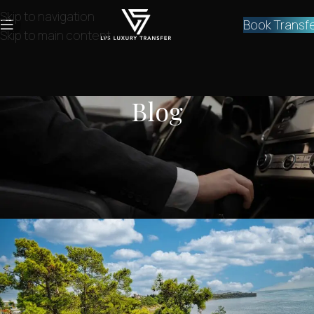
Skip to navigation
Book Transf
Skip to main content
Blog
BLOG
Πως να πας από την Αθήνα στο
νησί της Αίγινας
lvstransfers
On February 1, 2024