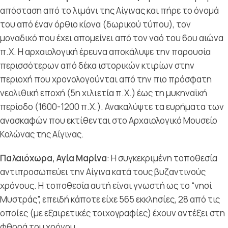
απόσταση από το λιμάνι της Αίγινας και πήρε το όνομά
του από έναν όρθιο κίονα (δωρικού τύπου), τον
μοναδικό που έχει απομείνει από τον ναό του 6ου αιώνα
π.Χ. Η αρχαιολογική έρευνα αποκάλυψε την παρουσία
περισσότερων από δέκα ιστορικών κτιρίων στην
περιοχή που χρονολογούνται από την πιο πρόσφατη
νεολιθική εποχή (5η χιλιετία π.Χ.) έως τη μυκηναϊκή
περίοδο (1600-1200 π.Χ.). Ανακαλύψτε τα ευρήματα των
ανασκαφών που εκτίθενται στο Αρχαιολογικό Μουσείο
Κολώνας της Αίγινας.
Παλαιόχωρα, Αγία Μαρίνα
: Η συγκεκριμένη τοποθεσία
αντιπροσωπεύει την Αίγινα κατά τους βυζαντινούς
χρόνους. Η τοποθεσία αυτή είναι γνωστή ως το “νησί
Μυστράς”, επειδή κάποτε είχε 565 εκκλησίες, 28 από τις
οποίες (με εξαιρετικές τοιχογραφίες) έχουν αντέξει στη
φθορά του χρόνου.