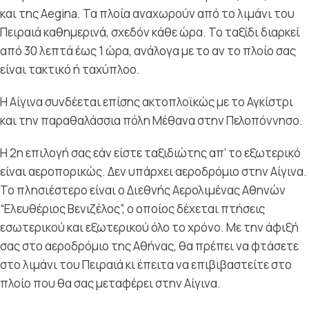
και της Aegina. Τα πλοία αναχωρούν από το λιμάνι του
Πειραιά καθημερινά, σχεδόν κάθε ώρα. Το ταξίδι διαρκεί
από 30 λεπτά έως 1 ώρα, ανάλογα με το αν το πλοίο σας
είναι τακτικό ή ταχύπλοο.
Η Αίγινα συνδέεται επίσης ακτοπλοϊκώς με το Αγκίστρι
και την παραθαλάσσια πόλη Μέθανα στην Πελοπόννησο.
Η 2
η
επιλογή σας εάν είστε ταξιδιώτης απ’ το εξωτερικό
είναι αεροπορικώς. Δεν υπάρχει αεροδρόμιο στην Αίγινα.
Το πλησιέστερο είναι ο Διεθνής Αερολιμένας Αθηνών
“Ελευθέριος Βενιζέλος”, ο οποίος δέχεται πτήσεις
εσωτερικού και εξωτερικού όλο το χρόνο. Με την άφιξή
σας στο αεροδρόμιο της Αθήνας, θα πρέπει να φτάσετε
στο λιμάνι του Πειραιά κι έπειτα να επιβιβαστείτε στο
πλοίο που θα σας μεταφέρει στην Αίγινα.