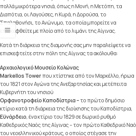
πολλά μικρότερα νησιά, όπως η Μονή, η Μετόπη, τα
Διαπότια, οι Λαγούσες, η Κυρά, η Δορούσα, το
Σπαλαθονήσι, το Ανώνυμο, τα οποία μπορείτε να
επισκεφθείτε με πλοίο από το λιμάνι της Αίγινας.
Κατά τη διάρκεια της διαμονής σας μην παραλείψετε να
επισκεφτείτε στην πόλη της Αίγινας τα ακόλουθα:
Αρχαιολογικό Μουσείο Κολώνας
Markellos Tower
που χτίστηκε από τον Μαρκέλλο, ήρωα
του 1821 στον Αγώνα της Ανεξαρτησίας και μετέπειτα
Κυβερνήτη του νησιού
Ορφανοτροφείο Καποδίστρια –
το πρώτο δημόσιο
κτίριο κατά τη διάρκεια της διοίκησης του Καποδίστρια,
Εϋνάρδειο
, ένα κτίριο του 1829 σε δωρικό ρυθμό
Καθεδρικός Ναός της Αίγινας – τον πρώτο Καθεδρικό Ναό
του νεοελληνικού κράτους, ο οποίος στέγασε την