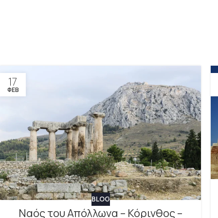
17
ΦΕΒ
BLOG
Ναός του Απόλλωνα – Κόρινθος –