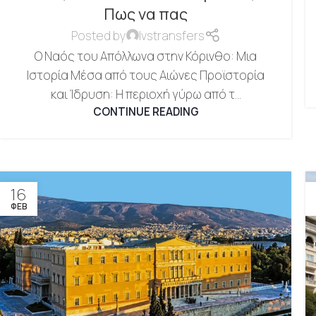
Πως να πας
Posted by
lvstransfers
Ο Ναός του Απόλλωνα στην Κόρινθο: Μια
Ιστορία Μέσα από τους Αιώνες Προϊστορία
και Ίδρυση: Η περιοχή γύρω από τ...
CONTINUE READING
16
ΦΕΒ