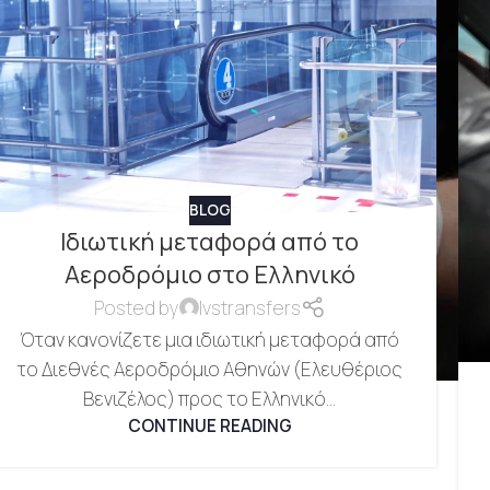
BLOG
Ιδιωτική μεταφορά από το
Αεροδρόμιο στο Ελληνικό
Posted by
lvstransfers
Όταν κανονίζετε μια ιδιωτική μεταφορά από
το Διεθνές Αεροδρόμιο Αθηνών (Ελευθέριος
Βενιζέλος) προς το Ελληνικό...
CONTINUE READING