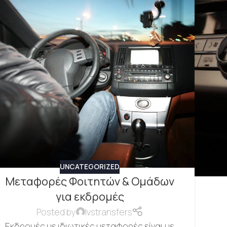
UNCATEGORIZED
Μεταφορές Φοιτητών & Ομάδων
για εκδρομές
Posted by
lvstransfers
Εκδρομές με ιδιωτικές μεταφορές είναι με