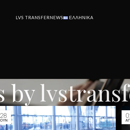
LVS TRANSFER
NEWS
ΕΛΛΗΝΙΚΆ
s by
lvstrans
28
0
ΙΟΎΝ
Α