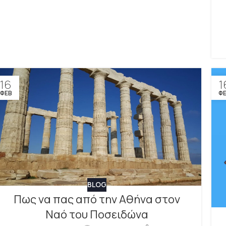
16
1
ΦΕΒ
Φ
BLOG
Πως να πας από την Αθήνα στον
Ναό του Ποσειδώνα