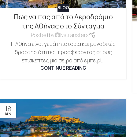
BLOG
Πως να πας από το Αεροδρόμιο
της Αθήνας στο Σύνταγμα
Posted by
lvstransfers
Η Αθήνα είναι γεμάτη ιστορία και μοναδικές
δραστηριότητες, προσφέροντας στους
επισκέπτες μια σειρά από εμπειρί...
CONTINUE READING
18
ΙΑΝ