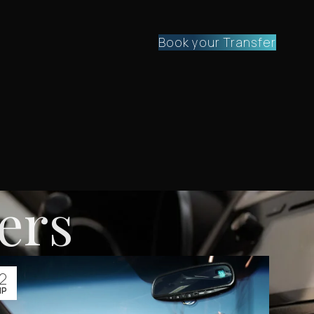
Book your Transfer
fers
2
ΠΡ