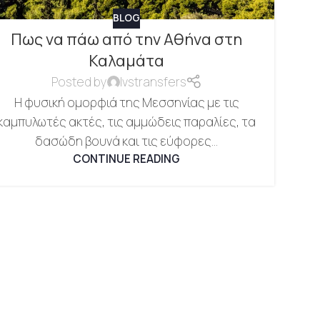
BLOG
Πως να πάω από την Αθήνα στη
Καλαμάτα
Posted by
lvstransfers
Η φυσική ομορφιά της Μεσσηνίας με τις
καμπυλωτές ακτές, τις αμμώδεις παραλίες, τα
δασώδη βουνά και τις εύφορες...
CONTINUE READING