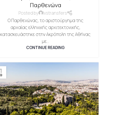
Παρθενώνα
Posted by
lvstransfers
Ο Παρθενώνας, το αριστούργημα της
αρχαίας ελληνικής αρχιτεκτονικής,
κατασκευάστηκε στην Ακρόπολη της Αθήνας
με...
CONTINUE READING
1
ΕΒ