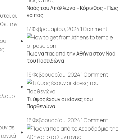
Ναός του Απόλλωνα – Κόρινθος – Πως
να πας
υτοί οι
θεί την
17 Φεβρουαρίου, 2024
1 Comment
του
ως
Πως να πας από την Αθήνα στον Ναό
του Ποσειδώνα
16 Φεβρουαρίου, 2024
1 Comment
ολισμό.
Τι ύψος έχουν οι κίονες του
Παρθενώνα
16 Φεβρουαρίου, 2024
1 Comment
ουν σε
κτονικά