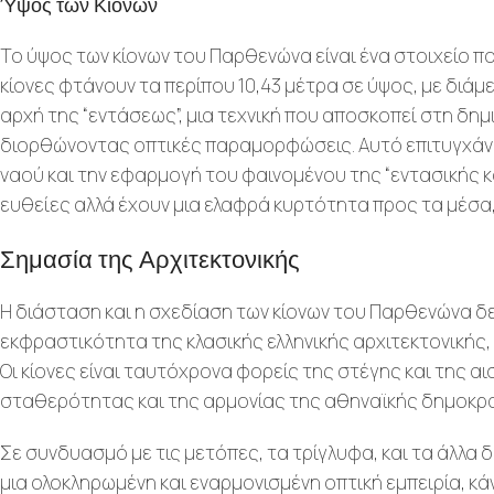
Ύψος των Κίονων
Το ύψος των κίονων του Παρθενώνα είναι ένα στοιχείο που
κίονες φτάνουν τα περίπου 10,43 μέτρα σε ύψος, με διάμ
αρχή της “εντάσεως”, μια τεχνική που αποσκοπεί στη δημ
διορθώνοντας οπτικές παραμορφώσεις. Αυτό επιτυγχάνετ
ναού και την εφαρμογή του φαινομένου της “εντασικής κα
ευθείες αλλά έχουν μια ελαφρά κυρτότητα προς τα μέσα,
Σημασία της Αρχιτεκτονικής
Η διάσταση και η σχεδίαση των κίονων του Παρθενώνα δ
εκφραστικότητα της κλασικής ελληνικής αρχιτεκτονικής, 
Οι κίονες είναι ταυτόχρονα φορείς της στέγης και της αι
σταθερότητας και της αρμονίας της αθηναϊκής δημοκρα
Σε συνδυασμό με τις μετόπες, τα τρίγλυφα, και τα άλλα 
μια ολοκληρωμένη και εναρμονισμένη οπτική εμπειρία, 