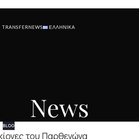
S TRANSFER
NEWS
ΕΛΛΗΝΙΚΆ
News
BLOG
 κίονες του Παρθενώνα