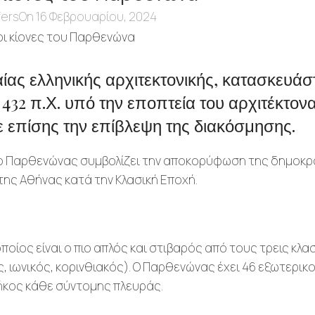
fers
On 16 Φεβρουαρίου, 2024
ας ελληνικής αρχιτεκτονικής, κατασκευάσ
432 π.Χ. υπό την εποπτεία του αρχιτέκτον
ίχε επίσης την επίβλεψη της διακόσμησης.
 ο Παρθενώνας συμβολίζει την αποκορύφωση της δημοκρ
της Αθήνας κατά την Κλασική Εποχή.
οίος είναι ο πιο απλός και στιβαρός από τους τρεις κλα
, ιωνικός, κορινθιακός). Ο Παρθενώνας έχει 46 εξωτερικ
μήκος κάθε σύντομης πλευράς.