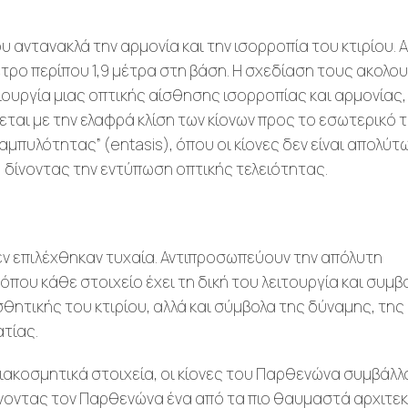
 αντανακλά την αρμονία και την ισορροπία του κτιρίου. Α
ετρο περίπου 1,9 μέτρα στη βάση. Η σχεδίαση τους ακολου
ιουργία μιας οπτικής αίσθησης ισορροπίας και αρμονίας,
αι με την ελαφρά κλίση των κίονων προς το εσωτερικό 
μπυλότητας” (entasis), όπου οι κίονες δεν είναι απολύτ
 δίνοντας την εντύπωση οπτικής τελειότητας.
εν επιλέχθηκαν τυχαία. Αντιπροσωπεύουν την απόλυτη
όπου κάθε στοιχείο έχει τη δική του λειτουργία και συμβ
σθητικής του κτιρίου, αλλά και σύμβολα της δύναμης, της
τίας.
διακοσμητικά στοιχεία, οι κίονες του Παρθενώνα συμβάλλ
κάνοντας τον Παρθενώνα ένα από τα πιο θαυμαστά αρχιτε