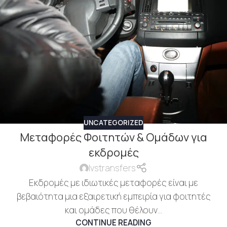
UNCATEGORIZED
Μεταφορές Φοιτητών & Ομάδων για
εκδρομές
lvstransfers
Εκδρομές με ιδιωτικές μεταφορές είναι με
βεβαιότητα μια εξαιρετική εμπειρία για φοιτητές
και ομάδες που θέλουν...
CONTINUE READING