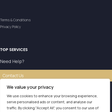
Terms & Conditions
Privacy Policy
TOP SERVICES
Need Help?
Contact Us
We value your privacy
We use cookies to enhance your browsing experience,
Our transfer service operates with the authorisation of
serve personalised ads or content, and analyse our
the National Tourism Organisation.
traffic. By clicking "Accept All", you consent to our use of
E.O.T. MH.TE: 0261E810008786Y1