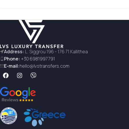
Address:
L. Siggrou 196 - 176 71 Kallithea
Phone:
+30 6981997791
E-mail:
hello@lvstransfers.com